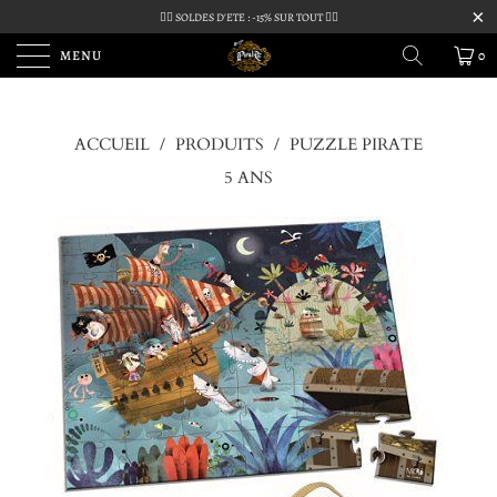
🏴‍☠️ SOLDES D'ETE : -15% SUR TOUT 🏴‍☠️
MENU
0
ACCUEIL
/
PRODUITS
/
PUZZLE PIRATE
5 ANS