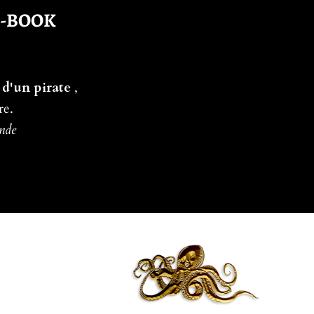
E-BOOK
 d'un pirate
,
re.
ande