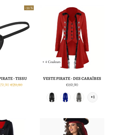
-52 %
+ 4 Couleurs
IRATE - TISSU
VESTE PIRATE - DES CARAÏBES
€9,90
€20,80
€69,90
+1