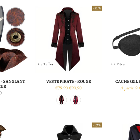
-12 %
+ 8 Tailles
+ 2 Pièces
 - SANGLANT
VESTE PIRATE - ROUGE
CACHE ŒIL P
EUR
€79,90
€90,90
À partir de
0
-47 %