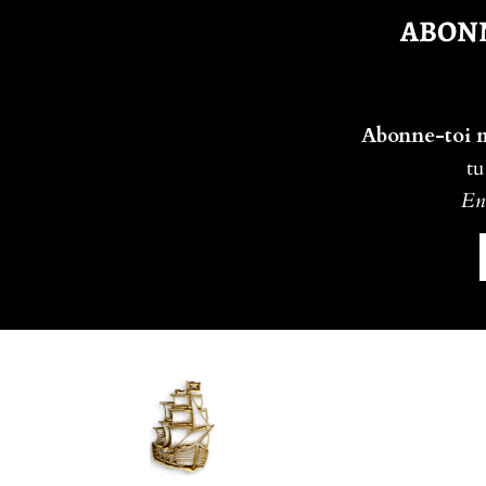
ABONN
Abonne-toi ma
tu
En 