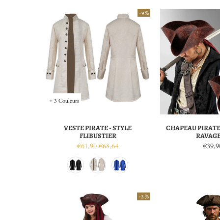
-9 %
+ 3 Couleurs
VESTE PIRATE - STYLE
CHAPEAU PIRATE
FLIBUSTIER
RAVAG
€61,90
€68,64
€39,9
-2 %