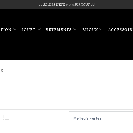
🏴‍☠️ SOLDES D'ETE : -15% SUR TOUT 🏴‍☠️
ATION
JOUET
VÊTEMENTS
BIJOUX
ACCESSOI
 8
LIST