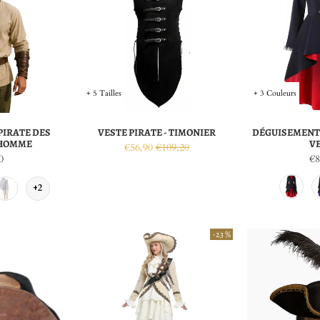
+ 5 Tailles
+ 3 Couleurs
PIRATE DES
VESTE PIRATE - TIMONIER
DÉGUISEMENT 
 HOMME
V
€56,90
€109,20
0
€8
+2
-23 %