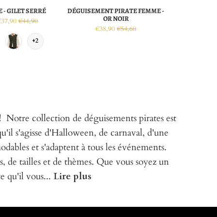
 - GILET SERRÉ
DÉGUISEMENT PIRATE FEMME -
OR NOIR
€37,90
€44,90
€38,90
€54,60
+2
llection de déguisements pirates est
qu'il s'agisse d'Halloween, de carnaval, d'une
dables et s'adaptent à tous les événements.
, de tailles et de thèmes. Que vous soyez un
 qu'il vous...
Lire plus