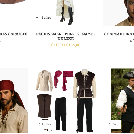
+ 4 Tailles
 DES CARAÏBES
DÉGUISEMENT PIRATE FEMME -
CHAPEAU PIRAT
DE LUXE
0
€7
€118,90
€156,00
+ 5 Tailles
+ 5 Color