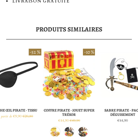
LIVRAISON GRATUITE
PRODUITS SIMILAIRES
-52 %
-10 %
HE ŒIL PIRATE - TISSU
COFFRE PIRATE - JOUET SUPER
SABRE PIRATE - PA
TRÉSOR
DÉGUISEMENT
€9,90
€20,80
 partir de
€44,90
€49,90
€44,90