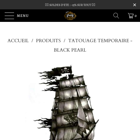
🏴‍☠️ SOLDES D'ETE : -15% SUR TOUT 🏴‍☠️
MENU
0
ACCUEIL
/
PRODUITS
/
TATOUAGE TEMPORAIRE -
BLACK PEARL