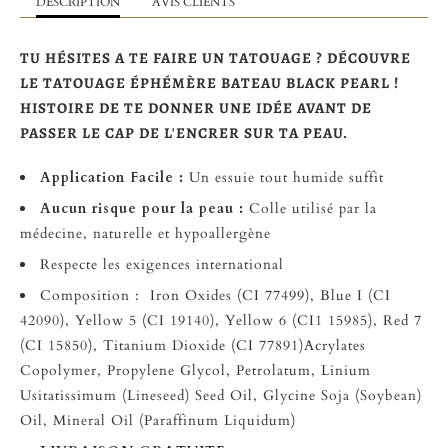
DESCRIPTION
AVIS CLIENTS
TU HÉSITES A TE FAIRE UN TATOUAGE ? DÉCOUVRE
LE TATOUAGE ÉPHÉMÈRE BATEAU BLACK PEARL !
HISTOIRE DE TE DONNER UNE IDÉE AVANT DE
PASSER LE CAP DE L'ENCRER SUR TA PEAU.
Application Facile :
Un essuie tout humide suffit
Aucun risque pour la peau :
Colle utilisé par la
médecine, naturelle et hypoallergène
Respecte les exigences international
Composition : Iron Oxides (CI 77499), Blue I (CI
42090), Yellow 5 (CI 19140), Yellow 6 (CI1 15985), Red 7
(CI 15850), Titanium Dioxide (CI 77891)Acrylates
Copolymer, Propylene Glycol, Petrolatum, Linium
Usitatissimum (Lineseed) Seed Oil, Glycine Soja (Soybean)
Oil, Mineral Oil (Paraffinum Liquidum)