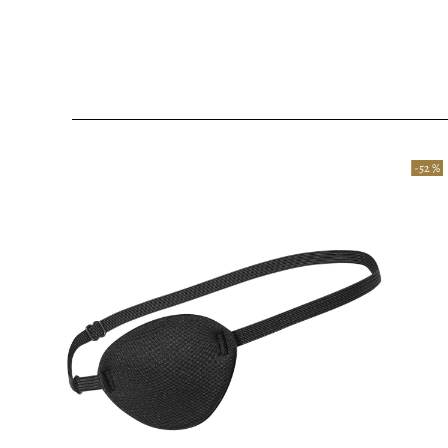
-52 %