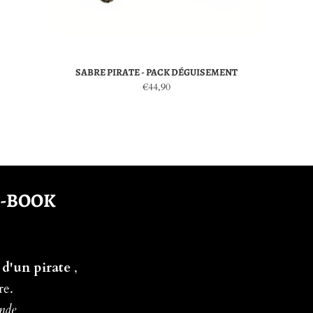
SABRE PIRATE - PACK DÉGUISEMENT
€44,90
E-BOOK
 d'un pirate
,
re.
ande