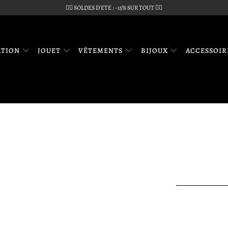
🏴‍☠️ SOLDES D'ETE : -15% SUR TOUT 🏴‍☠️
ATION
JOUET
VÊTEMENTS
BIJOUX
ACCESSOI