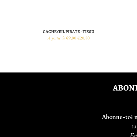
CACHE ŒIL PIRATE - TISSU
€9,90
€20,80
À partir de
ABONN
Abonne-toi ma
tu
En 