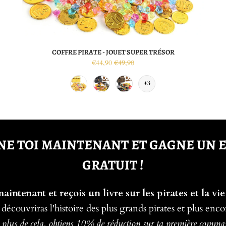
COFFRE PIRATE - JOUET SUPER TRÉSOR
€44,90
€49,90
+3
E TOI MAINTENANT ET GAGNE UN 
GRATUIT !
intenant et reçois un livre sur les pirates et la vie
 découvriras l'histoire des plus grands pirates et plus enco
plus de cela, obtiens 10% de réduction sur ta première comm