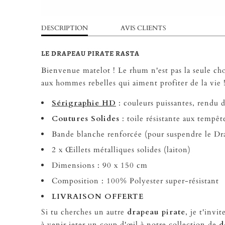
DESCRIPTION
AVIS CLIENTS
LE DRAPEAU PIRATE RASTA
Bienvenue matelot ! Le rhum n'est pas la seule ch
aux hommes rebelles qui aiment profiter de la vie 
Sérigraphie HD
: couleurs puissantes, rendu
d
Coutures Solides
: toile résistante aux tempê
Bande blanche renforcée (pour suspendre le Dr
2 x Œillets métalliques solides (laiton)
Dimensions : 90 x 150 cm
Composition : 100% Polyester super-résistant
LIVRAISON OFFERTE
Si tu cherches un autre
drapeau pirate
, je t'invi
à venir jeter un coup d'œil à notre collection de
d