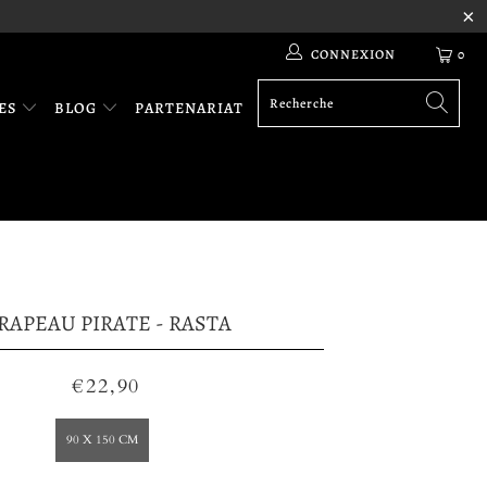
CONNEXION
0
RES
BLOG
PARTENARIAT
RAPEAU PIRATE - RASTA
€22,90
90 X 150 CM