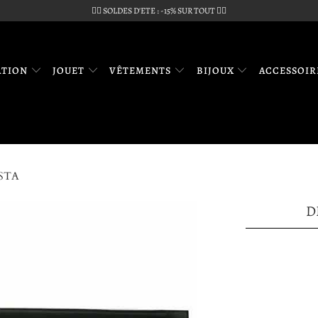
🏴‍☠️ SOLDES D'ETE : -15% SUR TOUT 🏴‍☠️
ATION
JOUET
VÊTEMENTS
BIJOUX
ACCESSOI
STA
D