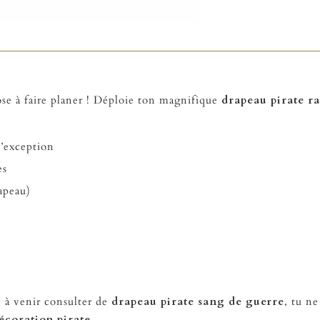
ose à faire planer ! Déploie ton magnifique
drapeau pirate ra
!
’exception
tes
apeau)
te à venir consulter de
drapeau pirate sang de guerre
, tu ne
écoration pirate
.