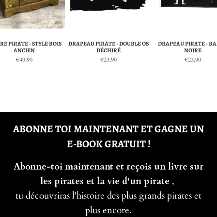
RE PIRATE - STYLE BOIS
DRAPEAU PIRATE - DOUBLE OS
DRAPEAU PIRATE - B
ANCIEN
DÉCHIRÉ
NOIRE
€49,90
€23,90
€23,90
ABONNE TOI MAINTENANT ET GAGNE UN
E-BOOK GRATUIT !
Abonne-toi maintenant et reçois un livre sur
les pirates et la vie d'un pirate
,
tu découvriras l'histoire des plus grands pirates et
plus encore.