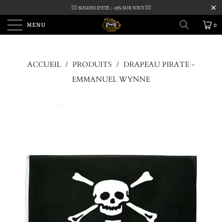
🏴‍☠️ SOLDES D'ETE : -15% SUR TOUT 🏴‍☠️
MENU
0
ACCUEIL
/
PRODUITS
/
DRAPEAU PIRATE -
EMMANUEL WYNNE