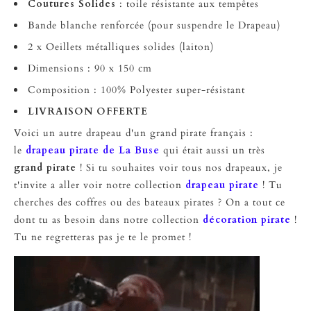
Coutures Solides
: toile résistante aux tempêtes
Bande blanche renforcée (pour suspendre le Drapeau)
2 x Oeillets métalliques solides (laiton)
Dimensions : 90 x 150 cm
Composition : 100% Polyester super-résistant
LIVRAISON OFFERTE
Voici un autre drapeau d'un grand pirate français :
le
drapeau pirate de La Buse
qui était aussi un très
grand pirate
! Si tu souhaites voir tous nos drapeaux, je
t'invite a aller voir notre collection
drapeau pirate
! Tu
cherches des coffres ou des bateaux pirates ? On a tout ce
dont tu as besoin dans notre collection
décoration pirate
!
Tu ne regretteras pas je te le promet !