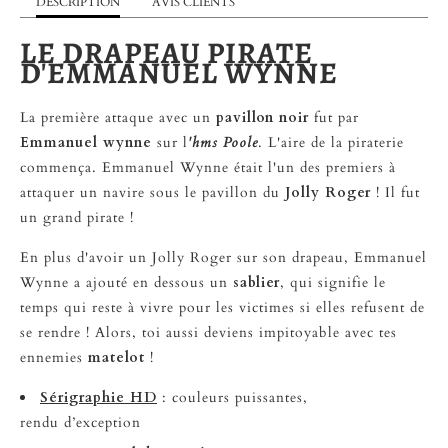
DESCRIPTION
AVIS CLIENTS
LE DRAPEAU PIRATE
D'EMMANUEL WYNNE
La première attaque avec un
pavillon noir
fut par
Emmanuel wynne
sur l
'hms Poole
. L'aire de la piraterie
commença. Emmanuel Wynne était l'un des premiers à
attaquer un navire sous le pavillon du
Jolly Roger
! Il fut
un grand pirate !
En plus d'avoir un Jolly Roger sur son drapeau, Emmanuel
Wynne a ajouté en dessous un
sablier
, qui signifie le
temps qui reste à vivre pour les victimes si elles refusent de
se rendre ! Alors, toi aussi deviens impitoyable avec tes
ennemies
matelot
!
Sérigraphie HD
: couleurs puissantes,
rendu
d’exception