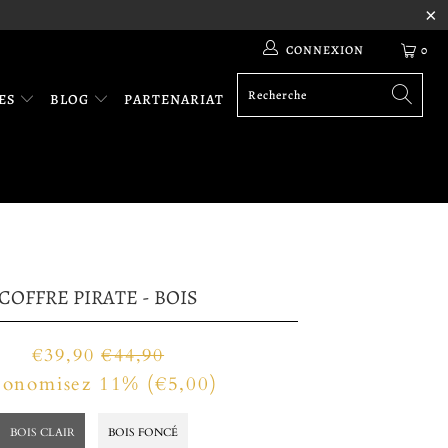
CONNEXION
0
RES
BLOG
PARTENARIAT
COFFRE PIRATE - BOIS
€39,90
€44,90
conomisez 11% (
€5,00
)
BOIS CLAIR
BOIS FONCÉ