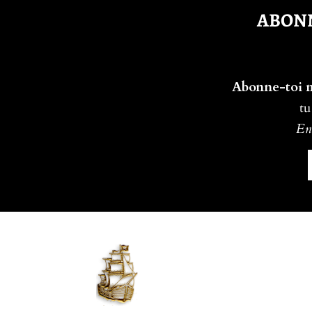
ABONN
Abonne-toi ma
tu
En 