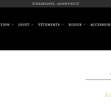
🏴‍☠️ SOLDES D'ETE : -15% SUR TOUT 🏴‍☠️
ATION
JOUET
VÊTEMENTS
BIJOUX
ACCESSOI
É