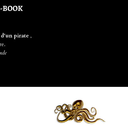
E-BOOK
 d'un pirate
,
re.
ande