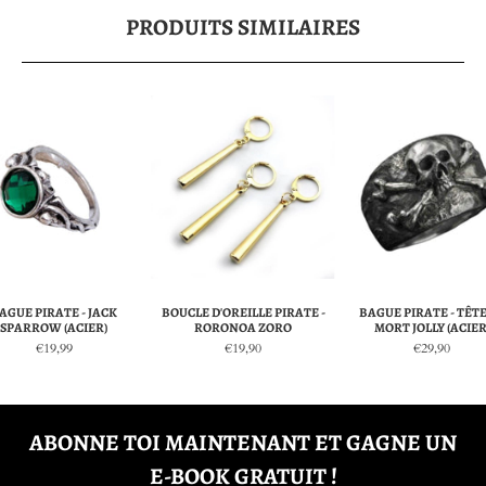
PRODUITS SIMILAIRES
AGUE PIRATE - JACK
BOUCLE D'OREILLE PIRATE -
BAGUE PIRATE - TÊTE
SPARROW (ACIER)
RORONOA ZORO
MORT JOLLY (ACIER
€19,99
€19,90
€29,90
ABONNE TOI MAINTENANT ET GAGNE UN
E-BOOK GRATUIT !