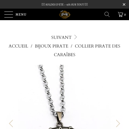
🏴‍☠️ SOLDES D'ETE : -15% SUR TOUT 🏴‍☠️
MENU
0
SUIVANT
ACCUEIL
/
BIJOUX PIRATE
/
COLLIER PIRATE DES
CARAÏBES