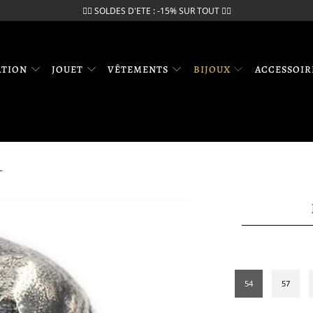
🏴‍☠️ SOLDES D'ETE : -15% SUR TOUT 🏴‍☠️
ATION
JOUET
VÊTEMENTS
BIJOUX
ACCESSOI
T
54
57