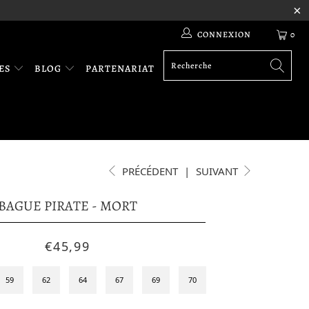
CONNEXION
0
RES
BLOG
PARTENARIAT
PRÉCÉDENT
|
SUIVANT
BAGUE PIRATE - MORT
€45,99
59
62
64
67
69
70