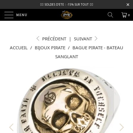
🏴‍☠️ SOLDES D'ETE : -15% SUR TOUT 🏴‍☠️
MENU
0
PRÉCÉDENT
|
SUIVANT
ACCUEIL
/
BIJOUX PIRATE
/
BAGUE PIRATE - BATEAU
SANGLANT