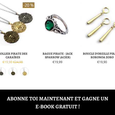
-20 %
COLLIER PIRATE DES
BAGUE PIRATE - JACK
BOUCLE D'OREILLE PIR
CARAÏBES
SPARROW (ACIER)
RORONOA ZORO
€19,90
€24,90
€19,99
€19,90
ABONNE TOI MAINTENANT ET GAGNE UN
E-BOOK GRATUIT !