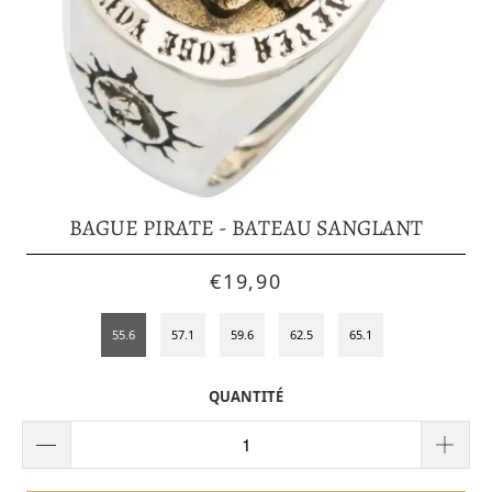
BAGUE PIRATE - BATEAU SANGLANT
€19,90
55.6
57.1
59.6
62.5
65.1
QUANTITÉ