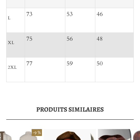
73
53
46
L
75
56
48
XL
77
59
50
2XL
PRODUITS SIMILAIRES
-9 %