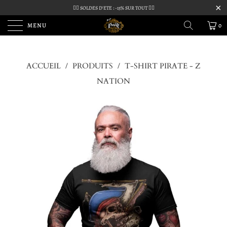
🏴‍☠️ SOLDES D'ETE : -15% SUR TOUT 🏴‍☠️
MENU
0
ACCUEIL
/
PRODUITS
/
T-SHIRT PIRATE - Z
NATION