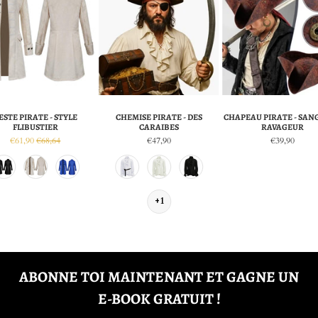
ESTE PIRATE - STYLE
CHEMISE PIRATE - DES
CHAPEAU PIRATE - SAN
FLIBUSTIER
CARAIBES
RAVAGEUR
€61,90
€68,64
€47,90
€39,90
+1
ABONNE TOI MAINTENANT ET GAGNE UN
E-BOOK GRATUIT !