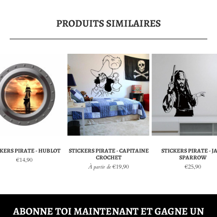
PRODUITS SIMILAIRES
KERS PIRATE - HUBLOT
STICKERS PIRATE - CAPITAINE
STICKERS PIRATE - J
CROCHET
SPARROW
€14,90
€19,90
€25,90
À partir de
ABONNE TOI MAINTENANT ET GAGNE UN