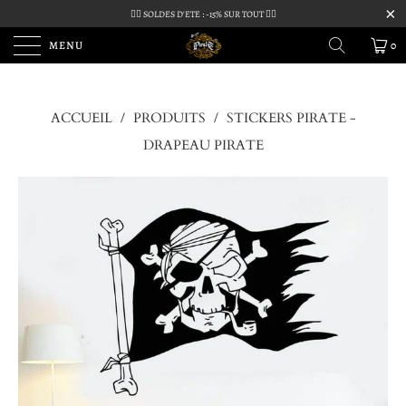
🏴‍☠️ SOLDES D'ETE : -15% SUR TOUT 🏴‍☠️
MENU
0
ACCUEIL
/
PRODUITS
/
STICKERS PIRATE -
DRAPEAU PIRATE