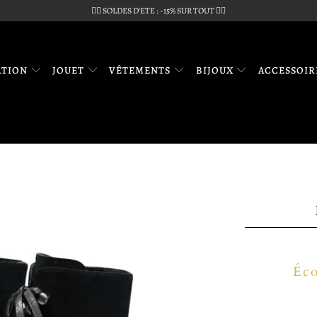
🏴‍☠️ SOLDES D'ETE : -15% SUR TOUT 🏴‍☠️
ATION
JOUET
VÊTEMENTS
BIJOUX
ACCESSOI
Éco