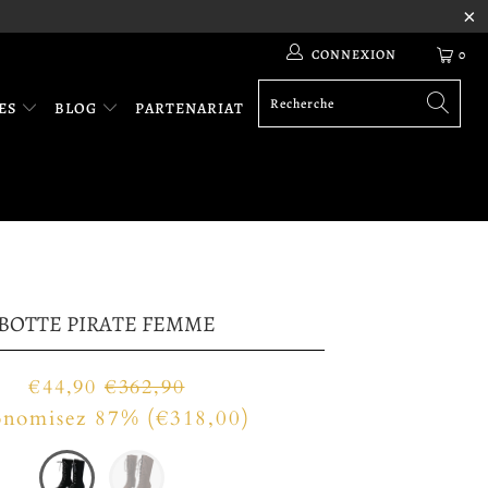
CONNEXION
0
RES
BLOG
PARTENARIAT
BOTTE PIRATE FEMME
€44,90
€362,90
nomisez 87% (
€318,00
)