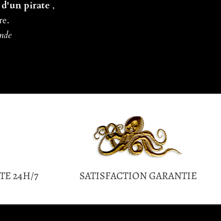
 d'un pirate
,
re.
ande
TE 24H/7
SATISFACTION GARANTIE