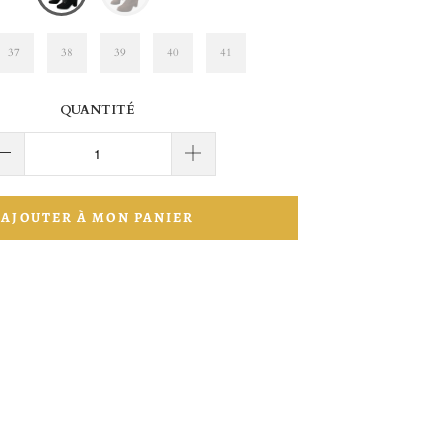
37
38
39
40
41
QUANTITÉ
AJOUTER À MON PANIER