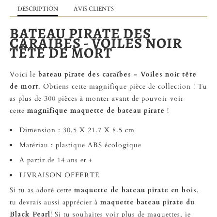
DESCRIPTION
AVIS CLIENTS
BATEAU PIRATE DES
CARAIBES - VOILES NOIR
TÊTE DE MORT
Voici le
bateau pirate des caraïbes - Voiles noir tête
de mort
. Obtiens cette magnifique pièce de collection ! Tu
as plus de 300 pièces à monter avant de pouvoir voir
cette
magnifique maquette de bateau pirate
!
Dimension :
30.5 X 21.7 X 8.5 cm
Matériau :
plastique ABS écologique
A partir de 14 ans et +
LIVRAISON OFFERTE
Si tu as adoré cette
maquette de bateau pirate en bois
,
tu devrais aussi apprécier à
maquette bateau pirate du
Black Pearl
! Si tu souhaites voir plus de maquettes, je