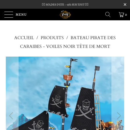
🏴‍☠️ SOLDES D'ETE : -15% SUR TOUT 🏴‍☠️
MENU
0
ACCUEIL
/
PRODUITS
/
BATEAU PIRATE DES
CARAIBES - VOILES NOIR TÊTE DE MORT