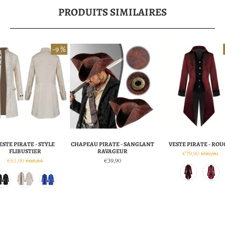
PRODUITS SIMILAIRES
-9 %
ESTE PIRATE - STYLE
CHAPEAU PIRATE - SANGLANT
VESTE PIRATE - ROU
FLIBUSTIER
RAVAGEUR
€79,90
€90,90
€61,90
€68,64
€39,90