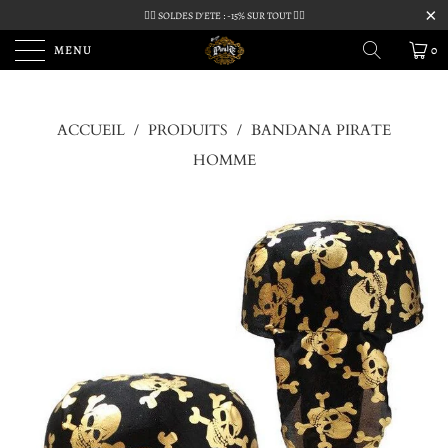
🏴‍☠️ SOLDES D'ETE : -15% SUR TOUT 🏴‍☠️
MENU
0
ACCUEIL
/
PRODUITS
/
BANDANA PIRATE
HOMME