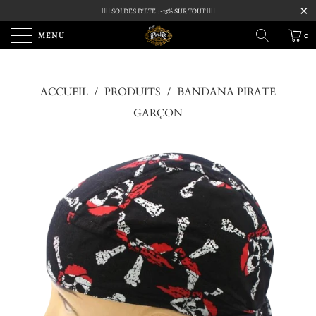
🏴‍☠️ SOLDES D'ETE : -15% SUR TOUT 🏴‍☠️
MENU
0
ACCUEIL
/
PRODUITS
/
BANDANA PIRATE
GARÇON