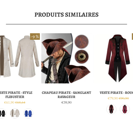
PRODUITS SIMILAIRES
-9 %
ESTE PIRATE - STYLE
CHAPEAU PIRATE - SANGLANT
VESTE PIRATE - ROU
FLIBUSTIER
RAVAGEUR
€79,90
€90,90
€61,90
€68,64
€39,90