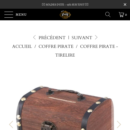
🏴‍☠️ SOLDES D'ETE : -15% SUR TOUT 🏴‍☠️
MENU
0
PRÉCÉDENT
|
SUIVANT
ACCUEIL
/
COFFRE PIRATE
/
COFFRE PIRATE -
TIRELIRE