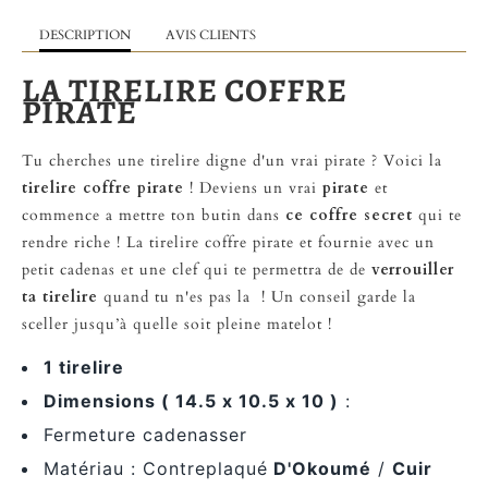
DESCRIPTION
AVIS CLIENTS
LA TIRELIRE COFFRE
PIRATE
Tu cherches une tirelire digne d'un vrai pirate ? Voici la
tirelire coffre pirate
! Deviens un vrai
pirate
et
commence a mettre ton butin dans
ce coffre secret
qui te
rendre riche ! La tirelire coffre pirate et fournie avec un
petit cadenas et une clef qui te permettra de de
verrouiller
ta tirelire
quand tu n'es pas la ! Un conseil garde la
sceller jusqu’à quelle soit pleine matelot !
1 tirelire
Dimensions ( 14.5 x 10.5 x 10 )
:
Fermeture cadenasser
Matériau : Contreplaqué
D'Okoumé
/
Cuir