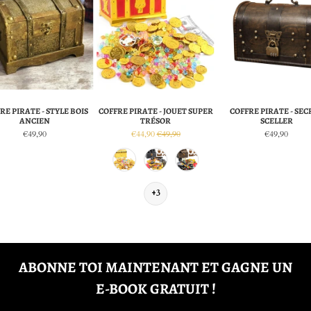
RE PIRATE - STYLE BOIS
COFFRE PIRATE - JOUET SUPER
COFFRE PIRATE - SEC
ANCIEN
TRÉSOR
SCELLER
€49,90
€44,90
€49,90
€49,90
+3
ABONNE TOI MAINTENANT ET GAGNE UN
E-BOOK GRATUIT !