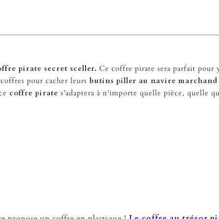
ffre pirate secret sceller.
Ce coffre pirate sera parfait pour
 coffres pour cacher leurs
butins piller au navire marchand
 ce
coffre pirate
s’adaptera à n'importe quelle pièce, quelle que
 te propose un coffre en plastique !
Le coffre au trésor p