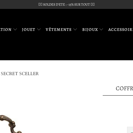
🏴‍☠️ SOLDES D'ETE : -15% SUR TOUT 🏴‍☠️
ATION
JOUET
VÊTEMENTS
BIJOUX
ACCESSOI
 SECRET SCELLER
COFFR