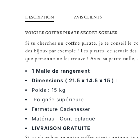
DESCRIPTION
AVIS CLIENTS
VOICI LE COFFRE PIRATE SECRET SCELLER
Si tu cherches un
coffre pirate
, je te conseil le
co
des bijoux par exemple ! Les pirates, ce servait des
que personne ne les trouve ! Avec sa petite taille,
1 Malle de rangement
Dimensions ( 21.5 x 14.5 x 15 )
:
Poids : 15 kg
Poignée supérieure
Fermeture Cadenasser
Matériau : Contreplaqué
LIVRAISON GRATUITE
Si tu cherches un autre coffre pirate unique, je