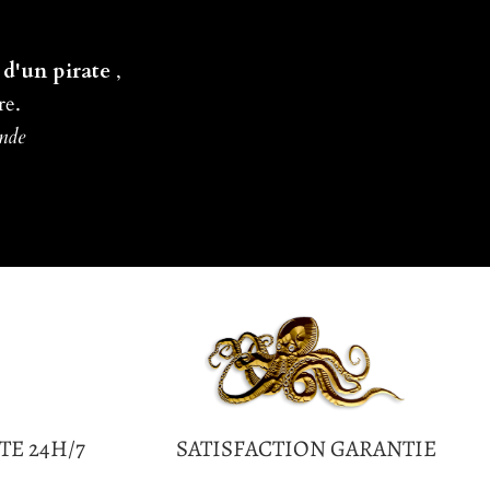
 d'un pirate
,
re.
ande
TE 24H/7
SATISFACTION GARANTIE