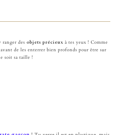
 y ranger des
objets précieux
à tes yeux ! Comme
avant de les enterrer bien profonds pour être sur
 soit sa taille !
irate garçon
! Tu verre il est en plastique, mais