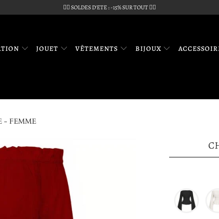
🏴‍☠️ SOLDES D'ETE : -15% SUR TOUT 🏴‍☠️
ATION
JOUET
VÊTEMENTS
BIJOUX
ACCESSOI
E - FEMME
CH