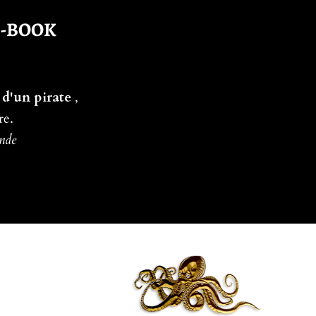
E-BOOK
 d'un pirate
,
re.
ande