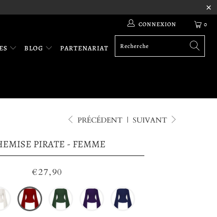
CONNEXION
0
RES
BLOG
PARTENARIAT
PRÉCÉDENT
|
SUIVANT
EMISE PIRATE - FEMME
€27,90