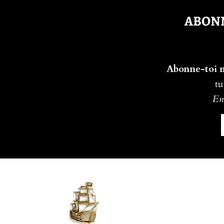
ABONN
Abonne-toi ma
tu
En 