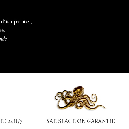
 d'un pirate
,
re.
ande
TE 24H/7
SATISFACTION GARANTIE