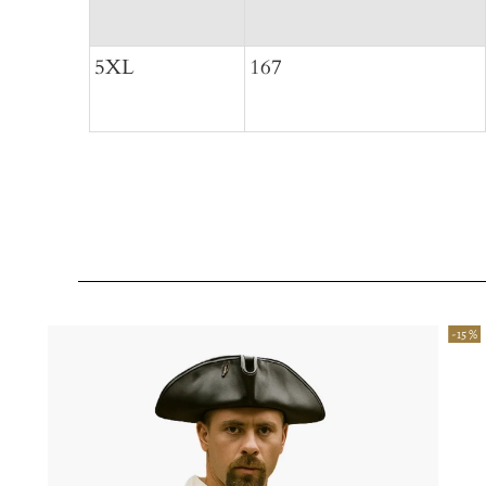
5XL
167
-15 %