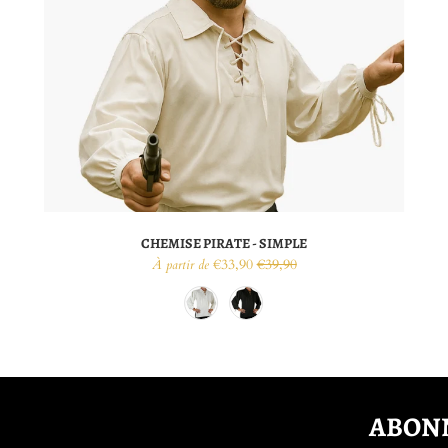
CHEMISE PIRATE - SIMPLE
€33,90
€39,90
À partir de
ABONN