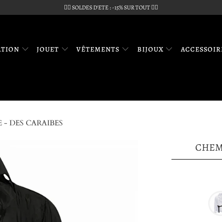
🏴‍☠️ SOLDES D'ETE : -15% SUR TOUT 🏴‍☠️
ATION
JOUET
VÊTEMENTS
BIJOUX
ACCESSOI
 - DES CARAIBES
CHEMI