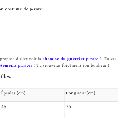
on costume de pirate
propose d'aller voir la
c
hemise du guerrier pirate
! Tu vas v
êtements pirates
! Tu trouveras forcément ton bonheur !
illes.
Épaules
(cm)
Longueur(cm)
45
76