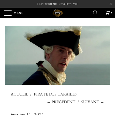
🏴‍☠️ SOLDES D'ETE : -15% SUR TOUT 🏴‍☠️
MENU
0
ACCUEIL
/
PIRATE DES CARAIBES
← PRÉCÉDENT
/
SUIVANT →
janvier 11, 2021