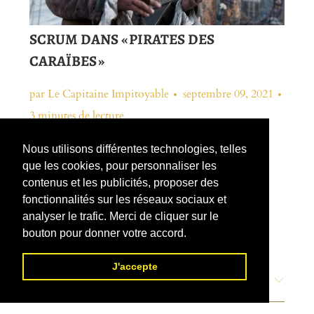
SCRUM DANS « PIRATES DES
CARAÏBES »
par Le Capitaine Impitoyable
septembre 09, 2021
3 minutes de lecture
Scrum dans « Pirates des Caraïbes »
Nous utilisons différentes technologies, telles
que les cookies, pour personnaliser les
VOIR L'ARTICLE ENTIER
contenus et les publicités, proposer des
fonctionnalités sur les réseaux sociaux et
analyser le trafic. Merci de cliquer sur le
bouton pour donner votre accord.
J'accepte
ARTICLES RÉCENTS