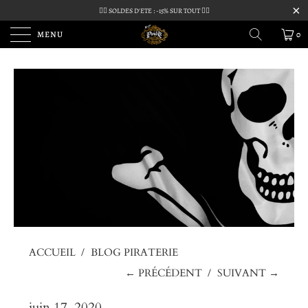
🏴‍☠️ SOLDES D'ETE : -15% SUR TOUT 🏴‍☠️
MENU
0
ACCUEIL
/
BLOG PIRATERIE
← PRÉCÉDENT
/
SUIVANT →
juin 17, 2020