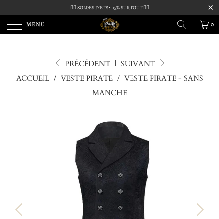
🏴‍☠️ SOLDES D'ETE : -15% SUR TOUT 🏴‍☠️
MENU
0
PRÉCÉDENT
|
SUIVANT
ACCUEIL
/
VESTE PIRATE
/
VESTE PIRATE - SANS
MANCHE