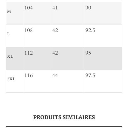
104
41
90
M
108
42
92.5
L
112
42
95
XL
116
44
97.5
2XL
PRODUITS SIMILAIRES