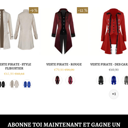
-9 %
-12 %
ESTE PIRATE - STYLE
VESTE PIRATE - ROUGE
VESTE PIRATE - DES CA
FLIBUSTIER
€79,90
€90,90
€69,90
€61,90
€68,64
+1
ABONNE TOI MAINTENANT ET GAGNE UN