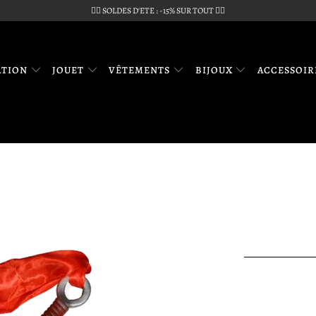
🏴‍☠️ SOLDES D'ETE : -15% SUR TOUT 🏴‍☠️
ATION
JOUET
VÊTEMENTS
BIJOUX
ACCESSOI