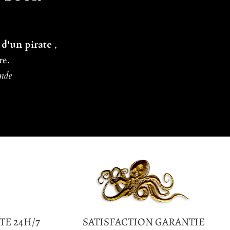
 d'un pirate
,
re.
ande
TE 24H/7
SATISFACTION GARANTIE