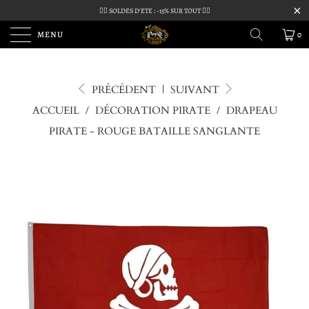
🏴‍☠️ SOLDES D'ETE : -15% SUR TOUT 🏴‍☠️
MENU
0
PRÉCÉDENT
|
SUIVANT
ACCUEIL
/
DÉCORATION PIRATE
/
DRAPEAU
PIRATE - ROUGE BATAILLE SANGLANTE