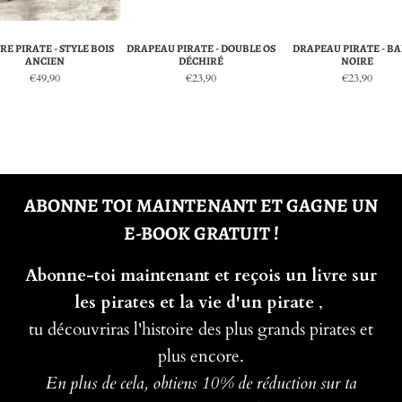
RE PIRATE - STYLE BOIS
DRAPEAU PIRATE - DOUBLE OS
DRAPEAU PIRATE - B
ANCIEN
DÉCHIRÉ
NOIRE
€49,90
€23,90
€23,90
ABONNE TOI MAINTENANT ET GAGNE UN
E-BOOK GRATUIT !
Abonne-toi maintenant et reçois un livre sur
les pirates et la vie d'un pirate
,
tu découvriras l'histoire des plus grands pirates et
plus encore.
En plus de cela, obtiens 10% de réduction sur ta