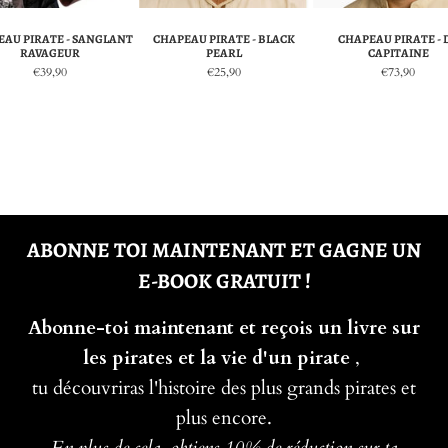
EAU PIRATE - SANGLANT
CHAPEAU PIRATE - BLACK
CHAPEAU PIRATE - 
RAVAGEUR
PEARL
CAPITAINE
€39,90
€25,90
€73,90
ABONNE TOI MAINTENANT ET GAGNE UN
E-BOOK GRATUIT !
Abonne-toi maintenant et reçois un livre sur
les pirates et la vie d'un pirate
,
tu découvriras l'histoire des plus grands pirates et
plus encore.
En plus de cela, obtiens 10% de réduction sur ta