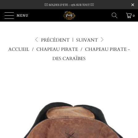
🏴‍☠️ SOLDES D'ETE : -15% SUR TOUT 🏴‍☠️
MENU
0
PRÉCÉDENT
|
SUIVANT
ACCUEIL
/
CHAPEAU PIRATE
/
CHAPEAU PIRATE -
DES CARAÏBES