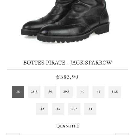
BOTTES PIRATE - JACK SPARROW
€383,90
38
38.5
39
39.5
40
41
41.5
42
43
43.5
44
QUANTITÉ