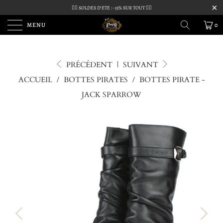
🏴‍☠️ SOLDES D'ETE : -15% SUR TOUT 🏴‍☠️
MENU
0
PRÉCÉDENT
|
SUIVANT
ACCUEIL
/
BOTTES PIRATES
/
BOTTES PIRATE -
JACK SPARROW