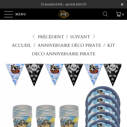
🏴‍☠️ SOLDES D'ETE : -15% SUR TOUT 🏴‍☠️
MENU
0
PRÉCÉDENT
|
SUIVANT
ACCUEIL
/
ANNIVERSAIRE DÉCO PIRATE
/
KIT
DECO ANNIVERSAIRE PIRATE