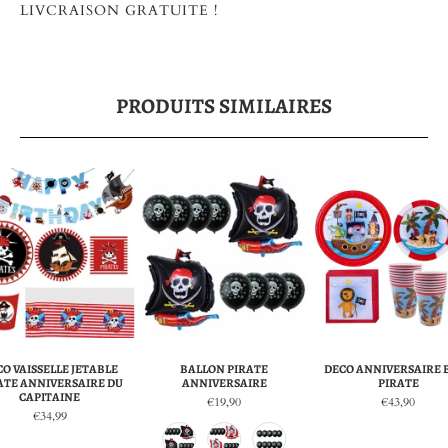
LIVCRAISON GRATUITE !
PRODUITS SIMILAIRES
CO VAISSELLE JETABLE
BALLON PIRATE
DECO ANNIVERSAIRE 
ATE ANNIVERSAIRE DU
ANNIVERSAIRE
PIRATE
CAPITAINE
€19,90
€43,90
€34,99