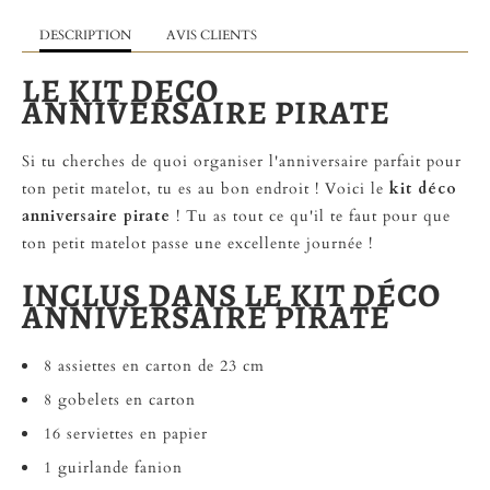
DESCRIPTION
AVIS CLIENTS
LE KIT DECO
ANNIVERSAIRE PIRATE
Si tu cherches de quoi organiser l'anniversaire parfait pour
ton petit matelot, tu es au bon endroit ! Voici le
kit déco
anniversaire pirate
! Tu as tout ce qu'il te faut pour que
ton petit matelot passe une excellente journée !
INCLUS DANS LE KIT DÉCO
ANNIVERSAIRE PIRATE
8 assiettes en carton de 23 cm
8 gobelets en carton
16 serviettes en papier
1 guirlande fanion