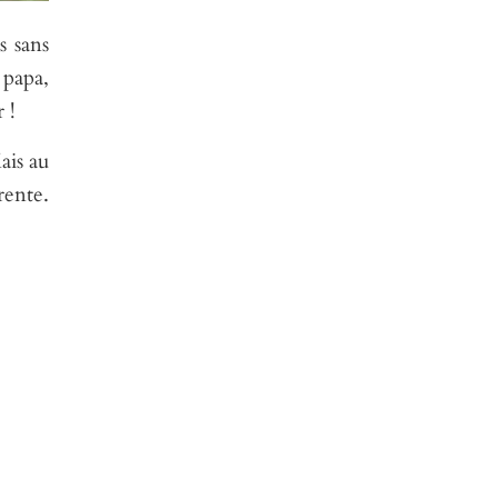
s sans
 papa,
 !
ais au
rente.