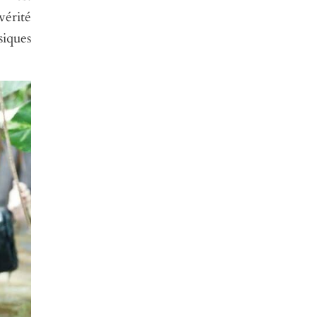
vérité
siques