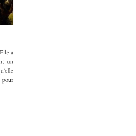
Elle a
nt un
u’elle
 pour