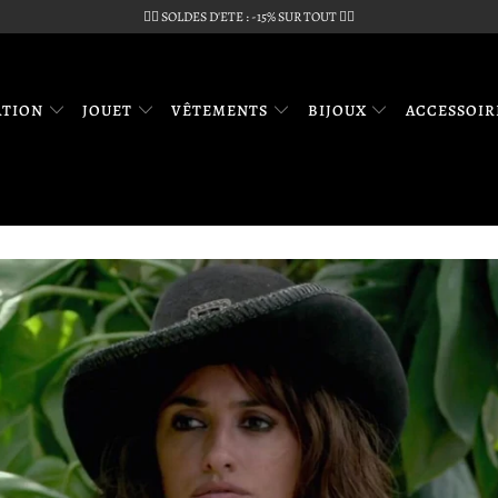
🏴‍☠️ SOLDES D'ETE : -15% SUR TOUT 🏴‍☠️
ATION
JOUET
VÊTEMENTS
BIJOUX
ACCESSOI