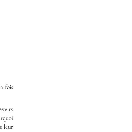
a fois
heveux
urquoi
s leur