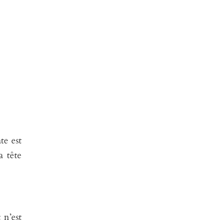
te est
a tête
 n’est