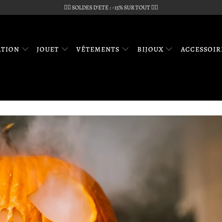
🏴‍☠️ SOLDES D'ETE : -15% SUR TOUT 🏴‍☠️
ATION
JOUET
VÊTEMENTS
BIJOUX
ACCESSOI